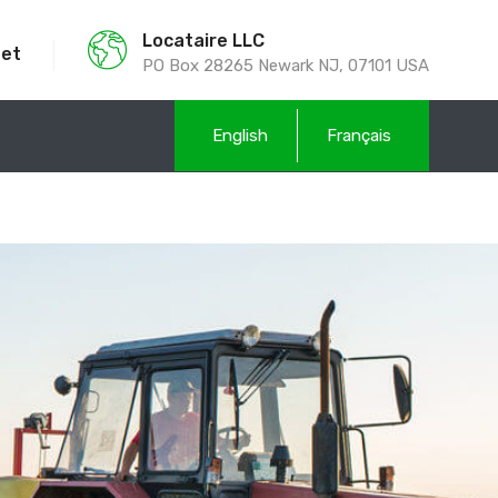
Locataire LLC
net
PO Box 28265 Newark NJ, 07101 USA
English
Français
s
Carrières
Contact